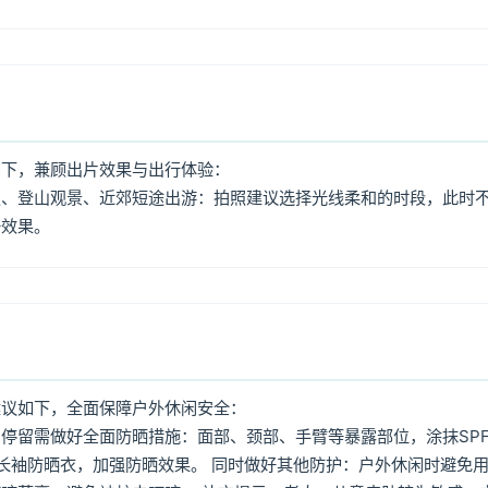
如下，兼顾出片效果与出行体验：
照、登山观景、近郊短途出游：拍照建议选择光线柔和的时段，此时
好效果。
建议如下，全面保障户外休闲安全：
停留需做好全面防晒措施：面部、颈部、手臂等暴露部位，涂抹SPF
着长袖防晒衣，加强防晒效果。 同时做好其他防护：户外休闲时避免