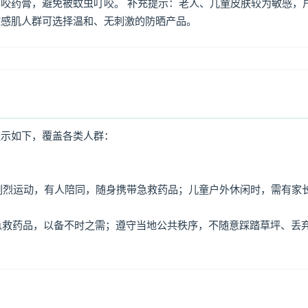
咬药膏，避免被蚊虫叮咬。 补充提示：老人、儿童皮肤较为敏感，
敏感肌人群可选择温和、无刺激的防晒产品。
提示如下，覆盖各类人群：
免剧烈运动，有人陪同，随身携带急救药品；儿童户外休闲时，需有家
、急救药品，以备不时之需；遵守当地公共秩序，不随意踩踏草坪、丢