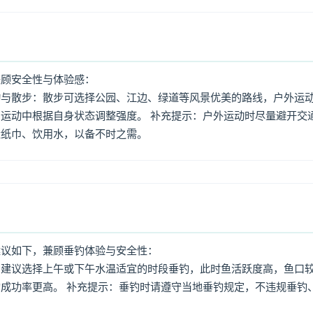
兼顾安全性与体验感：
动与散步：散步可选择公园、江边、绿道等风景优美的路线，户外运
运动中根据自身状态调整强度。 补充提示：户外运动时尽量避开交
量纸巾、饮用水，以备不时之需。
建议如下，兼顾垂钓体验与安全性：
：建议选择上午或下午水温适宜的时段垂钓，此时鱼活跃度高，鱼口
成功率更高。 补充提示：垂钓时请遵守当地垂钓规定，不违规垂钓