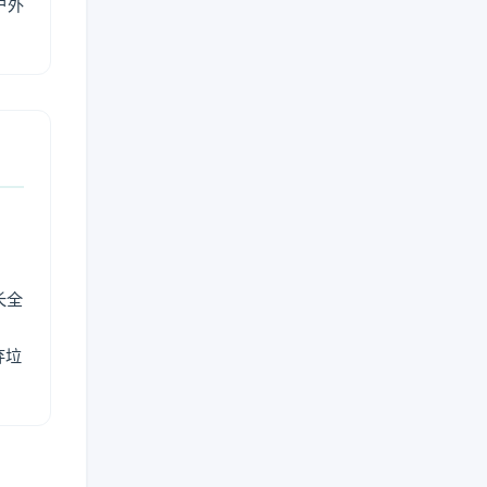
户外
长全
弃垃