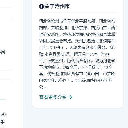
关于沧州市
河北省沧州市位于华北平原东部、河北省东
南部，东临渤海，北依京津，南接山东，西
望雄安新区，地处环渤海中心地带和京津冀
协同发展重要节点。沧州之名始于北魏熙平
二年（517年），因境内有沧水而得名，“沧”
不易
取“水色青黑”之意，隋开皇十八年（598
年）正式置州，历代沿革有序。现为河北省
下辖地级市，辖2个区、4个县级市、10个
县，代管渤海新区黄骅市（含中国—中东欧
国家合作示范区）。全市总面积1.4万平方
公...
查看更多介绍
20
用手