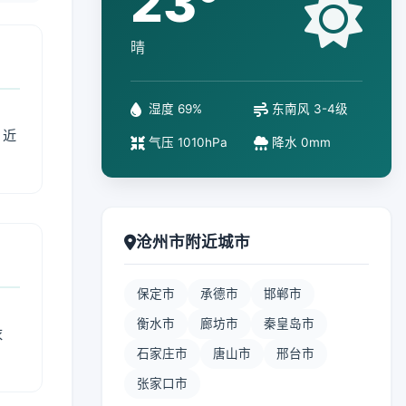
23°
晴
湿度 69%
东南风 3-4级
、近
气压 1010hPa
降水 0mm
沧州市附近城市
保定市
承德市
邯郸市
衡水市
廊坊市
秦皇岛市
衣
石家庄市
唐山市
邢台市
张家口市