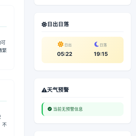
日出日落
动可
日出
日落
通繁
05:22
19:15
天气预警
当前无预警信息
较
、不