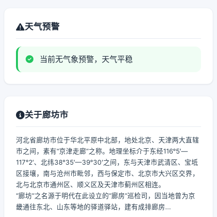
天气预警
当前无气象预警，天气平稳
关于廊坊市
河北省廊坊市位于华北平原中北部，地处北京、天津两大直辖
市之间，素有“京津走廊”之称。地理坐标介于东经116°5′—
117°2′、北纬38°35′—39°30′之间，东与天津市武清区、宝坻
区接壤，南与沧州市毗邻，西与保定市、北京市大兴区交界，
北与北京市通州区、顺义区及天津市蓟州区相连。
“廊坊”之名源于明代在此设立的“廊房”巡检司，因当地曾为京
畿通往东北、山东等地的驿道驿站，建有成排廊房...