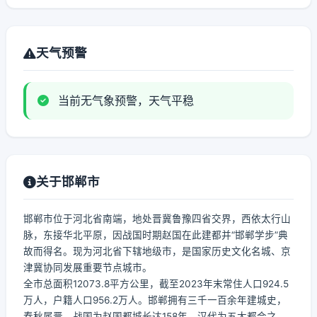
天气预警
当前无气象预警，天气平稳
关于邯郸市
邯郸市位于河北省南端，地处晋冀鲁豫四省交界，西依太行山
脉，东接华北平原，因战国时期赵国在此建都并“邯郸学步”典
故而得名。现为河北省下辖地级市，是国家历史文化名城、京
津冀协同发展重要节点城市。
全市总面积12073.8平方公里，截至2023年末常住人口924.5
万人，户籍人口956.2万人。邯郸拥有三千一百余年建城史，
春秋属晋，战国为赵国都城长达158年，汉代为五大都会之