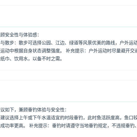
兼顾安全性与体验感：
动与散步：散步可选择公园、江边、绿道等风景优美的路线，户外运
运动中根据自身状态调整强度。 补充提示：户外运动时尽量避开交
量纸巾、饮用水，以备不时之需。
建议如下，兼顾垂钓体验与安全性：
：建议选择上午或下午水温适宜的时段垂钓，此时鱼活跃度高，鱼口
成功率更高。 补充提示：垂钓时请遵守当地垂钓规定，不违规垂钓