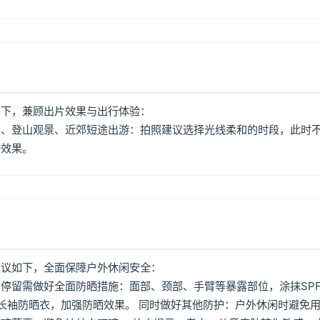
如下，兼顾出片效果与出行体验：
照、登山观景、近郊短途出游：拍照建议选择光线柔和的时段，此时
好效果。
建议如下，全面保障户外休闲安全：
停留需做好全面防晒措施：面部、颈部、手臂等暴露部位，涂抹SPF
着长袖防晒衣，加强防晒效果。 同时做好其他防护：户外休闲时避免