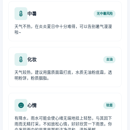
中暑
无中暑风险
天气不热，在炎炎夏日中十分难得，可以告别暑气漫漫
啦~
化妆
去油
天气较热，建议用露质面霜打底，水质无油粉底霜，透
明粉饼，粉质胭脂。
心情
较差
有降水，雨水可能会使心绪无端地挂上轻愁，与其因下
雨而无精打采，不如放松心情，好好欣赏一下雨景。你
会发现雨中的世界是那般洁净温和、清新葱郁。