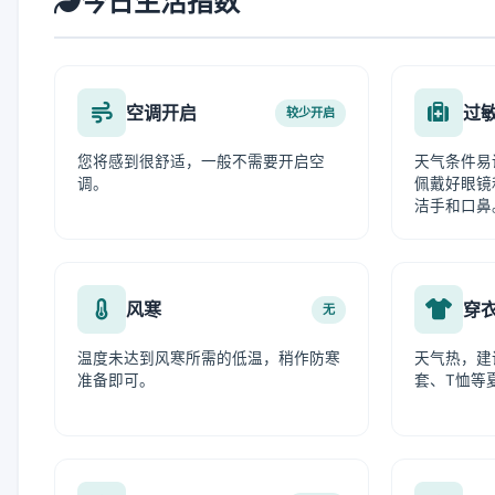
今日生活指数
空调开启
过
较少开启
您将感到很舒适，一般不需要开启空
天气条件易
调。
佩戴好眼镜
洁手和口鼻
风寒
穿
无
温度未达到风寒所需的低温，稍作防寒
天气热，建
准备即可。
套、T恤等