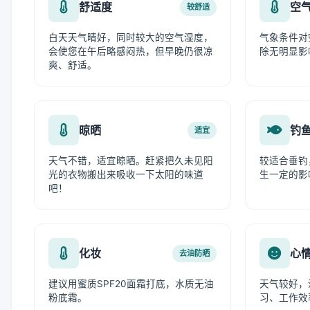
舒适度
空
较舒适
白天天气晴好，同时较大的空气湿度，
气象条件对
会使您在午后略感闷热，但早晚仍很凉
除无明显影
爽、舒适。
晾晒
钓
适宜
天气不错，适宜晾晒。赶紧把久未见阳
较适合垂钓
光的衣物搬出来吸收一下太阳的味道
生一定的影
吧！
化妆
心
去油防晒
建议用蜜质SPF20面霜打底，水质无油
天气较好，
粉底霜。
习、工作效