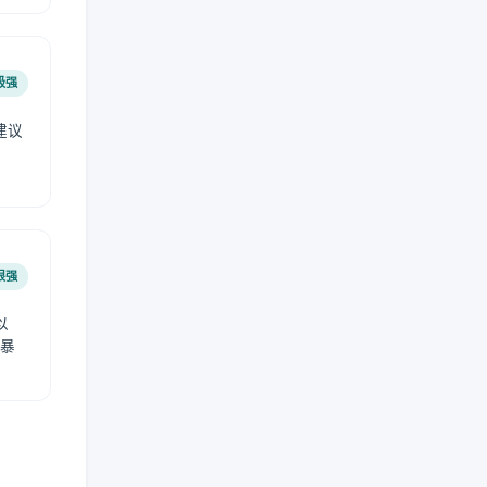
极强
建议
肤
很强
以
免暴