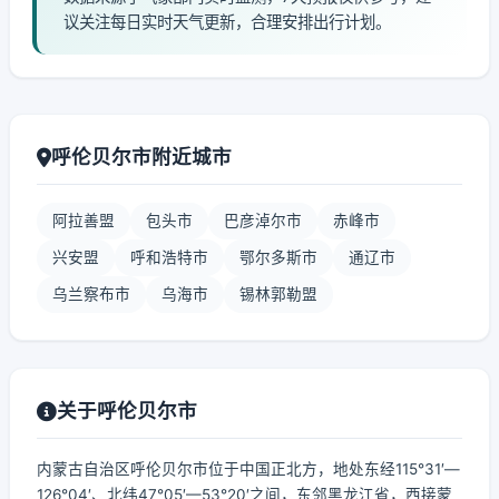
议关注每日实时天气更新，合理安排出行计划。
呼伦贝尔市附近城市
阿拉善盟
包头市
巴彦淖尔市
赤峰市
兴安盟
呼和浩特市
鄂尔多斯市
通辽市
乌兰察布市
乌海市
锡林郭勒盟
关于呼伦贝尔市
内蒙古自治区呼伦贝尔市位于中国正北方，地处东经115°31′—
126°04′、北纬47°05′—53°20′之间，东邻黑龙江省，西接蒙