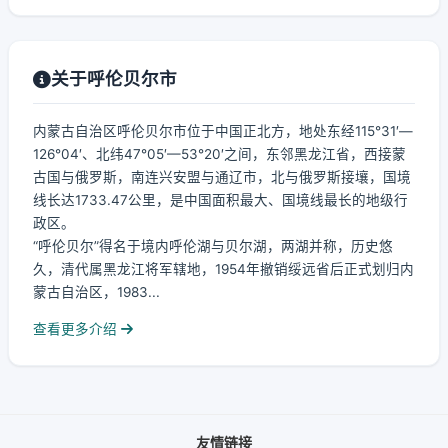
关于呼伦贝尔市
内蒙古自治区呼伦贝尔市位于中国正北方，地处东经115°31′—
126°04′、北纬47°05′—53°20′之间，东邻黑龙江省，西接蒙
古国与俄罗斯，南连兴安盟与通辽市，北与俄罗斯接壤，国境
线长达1733.47公里，是中国面积最大、国境线最长的地级行
政区。
“呼伦贝尔”得名于境内呼伦湖与贝尔湖，两湖并称，历史悠
久，清代属黑龙江将军辖地，1954年撤销绥远省后正式划归内
蒙古自治区，1983...
查看更多介绍
友情链接