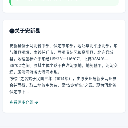
关于安新县
安新县位于河北省中部、保定市东部，地处华北平原北部，东
与雄县接壤，南邻任丘市，西接清苑区和高阳县，北连容城
县，地理坐标介于东经115°38′—116°07′、北纬38°43′—
39°02′之间。县域主体坐落于白洋淀腹地，地势低平，河淀交
织，属海河流域大清河水系。
“安新”之名始于民国三年（1914年），由原安州与新安两州县
合并而得，取二地首字为名，寓“安定新生”之意。现为河北省
保定市下...
查看更多介绍