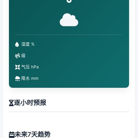
°
湿度 %
级
气压 hPa
降水 mm
逐小时预报
未来7天趋势