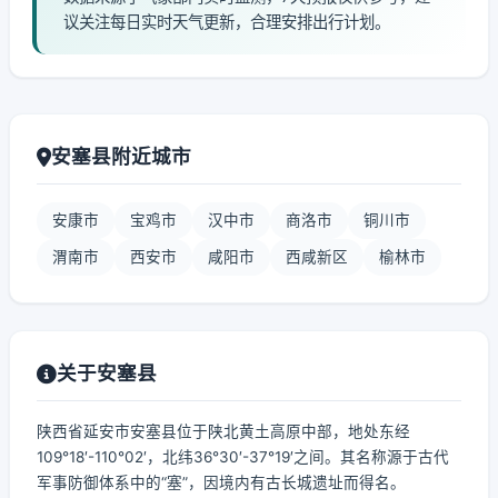
议关注每日实时天气更新，合理安排出行计划。
安塞县附近城市
安康市
宝鸡市
汉中市
商洛市
铜川市
渭南市
西安市
咸阳市
西咸新区
榆林市
关于安塞县
陕西省延安市安塞县位于陕北黄土高原中部，地处东经
109°18′-110°02′，北纬36°30′-37°19′之间。其名称源于古代
军事防御体系中的“塞”，因境内有古长城遗址而得名。