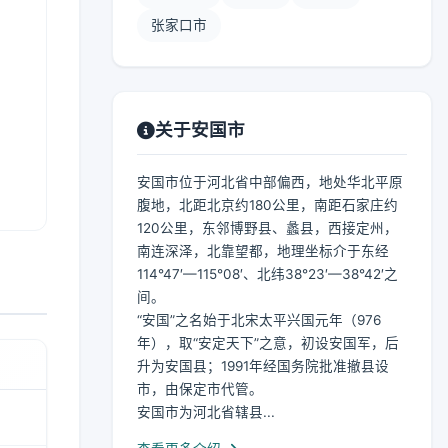
张家口市
关于安国市
安国市位于河北省中部偏西，地处华北平原
腹地，北距北京约180公里，南距石家庄约
120公里，东邻博野县、蠡县，西接定州，
南连深泽，北靠望都，地理坐标介于东经
114°47′—115°08′、北纬38°23′—38°42′之
间。
“安国”之名始于北宋太平兴国元年（976
年），取“安定天下”之意，初设安国军，后
升为安国县；1991年经国务院批准撤县设
市，由保定市代管。
安国市为河北省辖县...