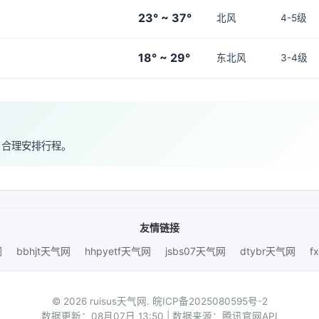
23° ~ 37°
北风
4-5级
18° ~ 29°
东北风
3-4级
，合理安排行程。
友情链接
网
bbhjt天气网
hhpyetf天气网
jsbs07天气网
dtybr天气网
f
© 2026 ruisus天气网.
皖ICP备2025080595号-2
数据更新：08月07日 13:50 | 数据来源：腾讯官网API