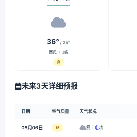
36°
/ 25°
西风 1-3级
良
未来3天详细预报
日期
空气质量
天气状况
08月06日
雾
|
晴
良