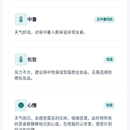
中暑
无中暑风险
天气舒适，对易中暑人群来说非常友善。
化妆
保湿
风力不大，建议用中性保湿型霜类化妆品，无需选用防
晒化妆品。
心情
较差
天气阴沉，会感觉莫名的压抑，情绪低落，此时将所有
的悲喜都静静地沉到心底，在喧嚣的尘世里，感受片刻
恬淡的宁静。