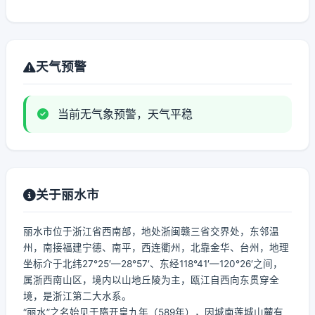
天气预警
当前无气象预警，天气平稳
关于丽水市
丽水市位于浙江省西南部，地处浙闽赣三省交界处，东邻温
州，南接福建宁德、南平，西连衢州，北靠金华、台州，地理
坐标介于北纬27°25′—28°57′、东经118°41′—120°26′之间，
属浙西南山区，境内以山地丘陵为主，瓯江自西向东贯穿全
境，是浙江第二大水系。
“丽水”之名始见于隋开皇九年（589年），因城南莲城山麓有