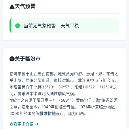
天气预警
当前无气象预警，天气平稳
关于临汾市
临汾市位于山西省西南部，地处黄河中游、汾河下游，东倚太
岳山脉，西临吕梁山系，南接运城市，北连晋中市与长治市，
地理坐标介于北纬35°23′—36°57′、东经110°22′—112°34′之
间，属暖温带半湿润大陆性季风气候。
“临汾”之名源于隋开皇三年（583年）置临汾县，取“临近汾河”
之意，沿用至今。1949年设临汾专区，1971年析置临汾地区，
2000年经国务院批准撤地设市，现为山西...
查看更多介绍