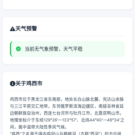
天气预警
当前无气象预警，天气平稳
关于鸡西市
鸡西市位于黑龙江省东南部，地处长白山脉北麓、完达山余脉
与三江平原交汇地带，东邻俄罗斯滨海边疆区，南接吉林省延
边朝鲜族自治州，西连七台河市与牡丹江市，北靠双鸭山市。
地理坐标介于东经129°26′—133°57′、北纬44°40′—46°34′之
间，属中温带大陆性季风气候。
“鸡西”之名源于境内鸡冠山与穆棱河（古称“西河”）的方位组