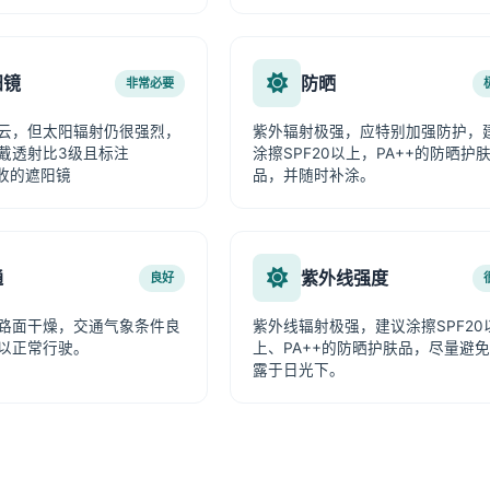
阳镜
防晒
非常必要
云，但太阳辐射仍很强烈，
紫外辐射极强，应特别加强防护，
戴透射比3级且标注
涂擦SPF20以上，PA++的防晒护
吸收的遮阳镜
品，并随时补涂。
通
紫外线强度
良好
路面干燥，交通气象条件良
紫外线辐射极强，建议涂擦SPF20
以正常行驶。
上、PA++的防晒护肤品，尽量避
露于日光下。