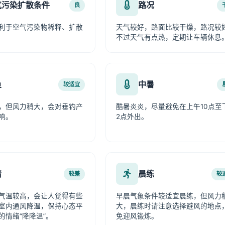
气污染扩散条件
路况
良
利于空气污染物稀释、扩散
天气较好，路面比较干燥，路况较
不过天气有点热，定期让车辆休息
鱼
中暑
较适宜
，但风力稍大，会对垂钓产
酷暑炎炎，尽量避免在上午10点至
响。
2点外出。
情
晨练
较差
较
气温较高，会让人觉得有些
早晨气象条件较适宜晨练，但风力
室内通风降温，保持心态平
大，晨练时请注意选择避风的地点
的情绪“降降温”。
免迎风锻炼。