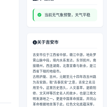
当前无气象预警，天气平稳
关于吉安市
吉安市位于江西省中部，赣江中游，地处罗
霄山脉中段，境内水系发达，东邻抚州，南
接赣州，西连湖南，北靠宜春与新余，是江
西省下辖的地级市。
古称庐陵、吉州，元朝至元十四年改吉州路
为吉安路，取“吉泰民安”之意，吉安之名沿
用至今。这里历史悠久，人文荟萃，是欧阳
修、文天祥等历史名人的故乡，也是江南文
明发源地之一。更是中国革命摇篮，井冈山
革命根据地坐落于此，红色文化底蕴深厚，