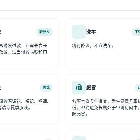
敏
洗车
较易发
不
易诱发过敏，宜穿长衣长
将有降水，不宜洗车。
敏源，适当佩戴眼镜和口
衣
感冒
炎热
建议着短衫、短裙、短裤、
各项气象条件适宜，发生感冒几率
等清凉夏季服装。
低。但请避免长期处于空调房间中
防感冒。