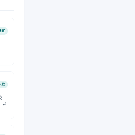
适宜
少发
较
，以