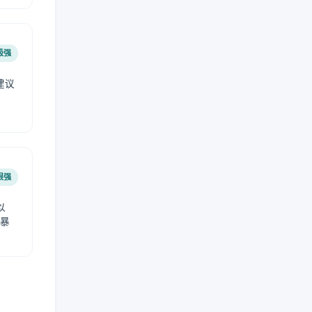
极强
建议
肤
很强
以
免暴