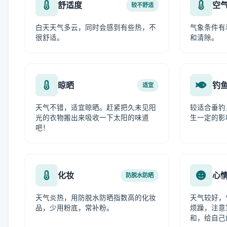
舒适度
空
较不舒适
白天天气多云，同时会感到有些热，不
气象条件有
很舒适。
和清除。
晾晒
钓
适宜
天气不错，适宜晾晒。赶紧把久未见阳
较适合垂钓
光的衣物搬出来吸收一下太阳的味道
生一定的影
吧！
化妆
心
防脱水防晒
天气炎热，用防脱水防晒指数高的化妆
天气较好，
品，少用粉底，常补粉。
烦躁，注意
和，给自己