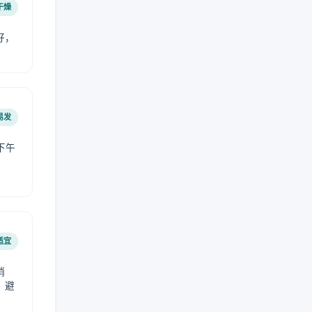
干燥
好，
。
易发
下午
适宜
稍
，避