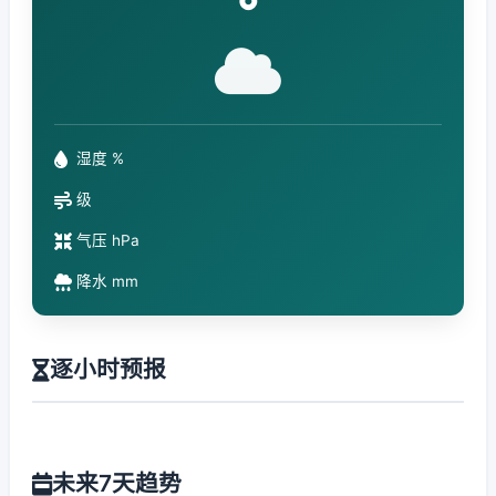
°
湿度 %
级
气压 hPa
降水 mm
逐小时预报
未来7天趋势