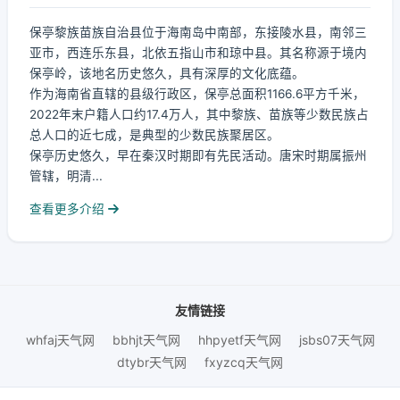
保亭黎族苗族自治县位于海南岛中南部，东接陵水县，南邻三
亚市，西连乐东县，北依五指山市和琼中县。其名称源于境内
保亭岭，该地名历史悠久，具有深厚的文化底蕴。
作为海南省直辖的县级行政区，保亭总面积1166.6平方千米，
2022年末户籍人口约17.4万人，其中黎族、苗族等少数民族占
总人口的近七成，是典型的少数民族聚居区。
保亭历史悠久，早在秦汉时期即有先民活动。唐宋时期属振州
管辖，明清...
查看更多介绍
友情链接
whfaj天气网
bbhjt天气网
hhpyetf天气网
jsbs07天气网
dtybr天气网
fxyzcq天气网