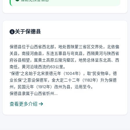
关于保德县
保德县位于山西省西北部，地处晋陕蒙三省区交界处，北依偏
关县，南接河曲县，东连五寨县与岢岚县，西隔黄河与陕西省
府谷县相望，属黄土高原丘陵沟壑区，地势总体呈东北高、西
南低，黄河沿境西流约63公里。
“保德”之名始于北宋景德元年（1004年），取“民安物阜，德
业长保”之意设保德军，金大定二十二年（1182年）升为保德
州，民国元年（1912年）改州为县，沿用至今。
保德县隶属于山西省忻州...
查看更多介绍