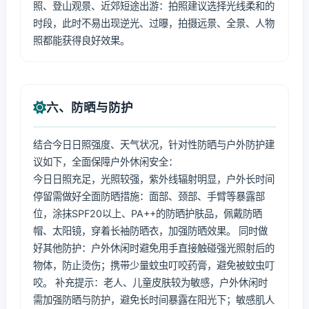
照、登山观景、近郊短途出游：拍照建议选择光线柔和的
时段，此时不易出现逆光、过曝，拍摄远景、全景、人物
照都能获得良好效果。
六、防晒与防护
结合今日日照强度、天气状况，针对性防晒与户外防护建
议如下，全面保障户外休闲安全：
今日日照充足，光照较强，紫外线辐射明显，户外长时间
停留需做好全面防晒措施：面部、颈部、手臂等暴露部
位，涂抹SPF20以上、PA++的防晒护肤品，佩戴防晒
帽、太阳镜，穿着长袖防晒衣，加强防晒效果。 同时做
好其他防护：户外休闲时避免用手直接触碰强光照射后的
物体，防止烫伤；携带少量蚊虫叮咬药膏，避免被蚊虫叮
咬。 补充提示：老人、儿童皮肤较为敏感，户外休闲时
需加强防晒与防护，避免长时间暴露在阳光下；敏感肌人