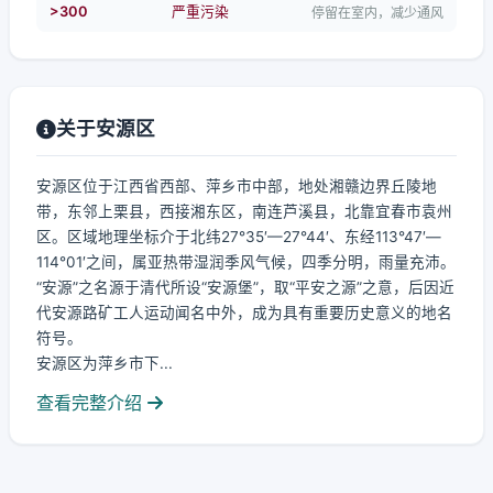
>300
严重污染
停留在室内，减少通风
关于安源区
安源区位于江西省西部、萍乡市中部，地处湘赣边界丘陵地
带，东邻上栗县，西接湘东区，南连芦溪县，北靠宜春市袁州
区。区域地理坐标介于北纬27°35′—27°44′、东经113°47′—
114°01′之间，属亚热带湿润季风气候，四季分明，雨量充沛。
“安源”之名源于清代所设“安源堡”，取“平安之源”之意，后因近
代安源路矿工人运动闻名中外，成为具有重要历史意义的地名
符号。
安源区为萍乡市下...
查看完整介绍