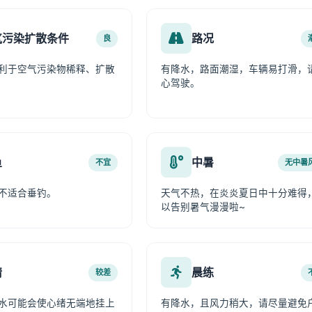
气污染扩散条件
路况
良
利于空气污染物稀释、扩散
有降水，路面潮湿，车辆易打滑，
心驾驶。
鱼
中暑
不宜
无中暑
不适合垂钓。
天气不热，在炎炎夏日中十分难得
以告别暑气漫漫啦~
情
晨练
较差
水可能会使心绪无端地挂上
有降水，且风力稍大，请尽量避免