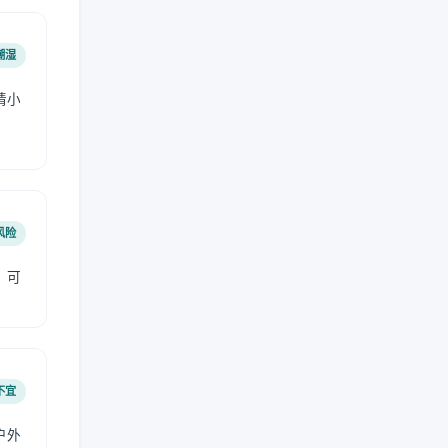
潮湿
请小
风险
，可
不宜
户外