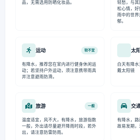
品，无需选用防晒化妆品。
轻愁，与其
松心情，好
雨中的世界
郁。
运动
太
较不宜
有降水，推荐您在室内进行健身休闲运
白天有降水
动；若坚持户外运动，须注意携带雨具
戴太阳镜
并注意避雨防滑。
旅游
交
一般
温度适宜，风不大，有降水，旅游指数
有降水，路
一般，外出请尽量避开降雨时段，若外
故易发期，
出，请注意防雷防雨。