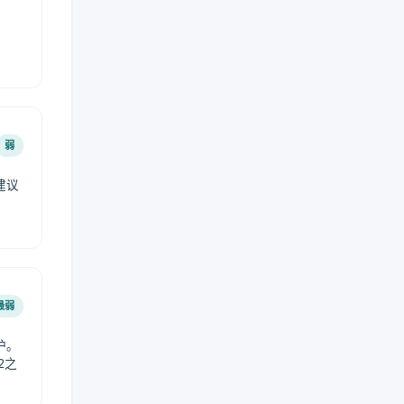
弱
建议
。
最弱
护。
2之