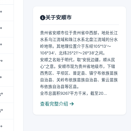
°
关于安顺市
°
贵州省安顺市位于贵州省中西部，地处长江
水系乌江流域和珠江水系北盘江流域的分水
°
岭地带。其地理位置介于东经105°13′～
106°34′、北纬25°21′～26°38′之间。
安顺之名始于明代，取“安抚边疆，顺从民
°
心”之意。安顺市现为贵州省地级市，下辖
西秀区、平坝区、普定县、镇宁布依族苗族
°
自治县、关岭布依族苗族自治县、紫云苗族
布依族自治县等区县。
全市总面积9267平方千米，截至20...
8°
查看完整介绍
8°
°