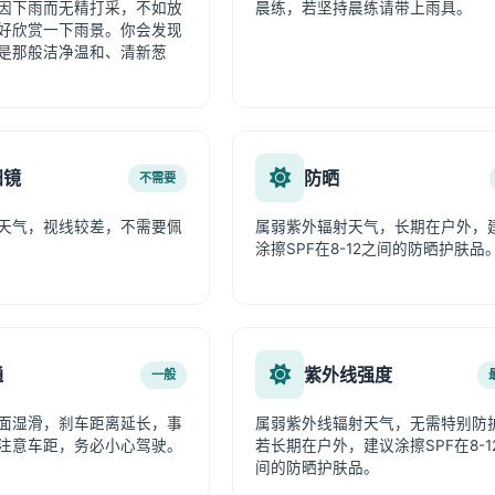
因下雨而无精打采，不如放
晨练，若坚持晨练请带上雨具。
好欣赏一下雨景。你会发现
是那般洁净温和、清新葱
阳镜
防晒
不需要
天气，视线较差，不需要佩
属弱紫外辐射天气，长期在户外，
涂擦SPF在8-12之间的防晒护肤品
通
紫外线强度
一般
面湿滑，刹车距离延长，事
属弱紫外线辐射天气，无需特别防
注意车距，务必小心驾驶。
若长期在户外，建议涂擦SPF在8-1
间的防晒护肤品。