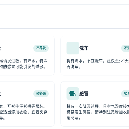
敏
洗车
不易发
不
易诱发过敏，有降水，特殊
将有降水，不宜洗车，建议至少1天
预防感冒可能引发的过敏。
再洗车。
衣
感冒
较舒适
极
套、开衫牛仔衫裤等服装。
将有一次降温过程，且空气湿度较
应适当添加衣物，宜着夹克
极易发生感冒，请特别注意增加衣
等。
暖防寒。