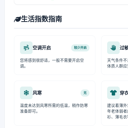
生活指数指南
空调开启
过
较少开启
您将感到很舒适，一般不需要开启空
天气条件不
调。
体质人群应
风寒
穿
无
温度未达到风寒所需的低温，稍作防寒
建议着薄外
准备即可。
年老体弱者
衫、薄毛衣