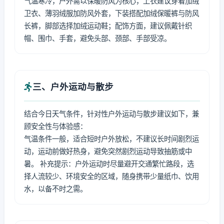
气温寒冷，户外需以保暖防风为核心，上衣建议穿着加绒
卫衣、薄羽绒服加防风外套，下装搭配加绒保暖裤与防风
长裤，脚部选择加绒运动鞋；配饰方面，建议佩戴针织
帽、围巾、手套，避免头部、颈部、手部受凉。
三、户外运动与散步
结合今日天气条件，针对性户外运动与散步建议如下，兼
顾安全性与体验感：
气温条件一般，适合短时户外放松，不建议长时间剧烈运
动，运动前做好热身，避免突然剧烈运动导致抽筋或中
暑。 补充提示：户外运动时尽量避开交通繁忙路段，选
择人流较少、环境安全的区域，随身携带少量纸巾、饮用
水，以备不时之需。