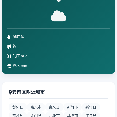
°
湿度 %
级
气压 hPa
降水 mm
安南区附近城市
彰化县
嘉义市
嘉义县
新竹市
新竹县
花莲县
金门县
高雄市
基隆市
连江县