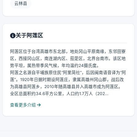
云林县
关于阿莲区
阿莲区位于台湾高雄市东北部，地处冈山平原南缘，东邻田寮
区，西接冈山区，南连湖内区、茄萣区，北界台南市。该区地
势平坦，属热带季风气候，年均温约24摄氏度。
阿莲之名源自平埔族原住民“阿里简社”，后因闽南语音译为“阿
莲”。1920年日据时期设阿莲庄，隶属高雄州冈山郡，战后改
为高雄县阿莲乡，2010年随高雄县并入高雄市成为阿莲区。
全区总面积约34.6平方公里，人口约1.7万人（202...
查看更多介绍