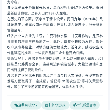
为今名。
该乡现隶属于台湾省云林县，总面积约为64.7平方公里。根据
最新统计数据，全乡人口约1.8万人左右。
在历史沿革方面，褒忠乡于清末设堡，民国九年（1920年）改
称褒忠庄，隶属台南州虎尾郡；光复后改为褒忠乡，归云林县
管辖至今。
经济产业以农业为主导，主要种植水稻、甘蔗等作物，是云林
县重要的粮食生产基地之一。此外，畜牧业也较为发达，部分
农户从事养猪业，对地方经济贡献较大。近年来，随着农业现
代化进程的推进，一些农产品加工企业也开始兴起。
交通状况上，褒忠乡虽无铁路经过，但公路网络较为完善，台1
线纵贯公路贯穿全乡，连接周边乡镇及城市，为物资运输和居
民出行提供了便利条件。
褒忠乡凭借其优美的田园风光与浓厚的人文底蕴，在乡村旅游
发展方面取得了一定成绩，曾获得“休闲农业区”等相关荣誉称
号，吸引了不少游客前来观光游览，体验乡村生活。
查看实时天气
未来7天预报
空气质量查询