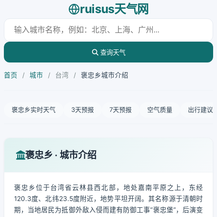
ruisus天气网
查询天气
首页
/
城市
/
台湾
/
褒忠乡城市介绍
褒忠乡实时天气
3天预报
7天预报
空气质量
出行建议
褒忠乡 · 城市介绍
褒忠乡位于台湾省云林县西北部，地处嘉南平原之上，东经
120.3度、北纬23.5度附近，地势平坦开阔。其名称源于清朝时
期，当地居民为抵御外敌入侵而建有防御工事“褒忠堡”，后演变