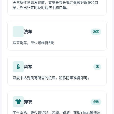
天气条件易诱发过敏，宜穿长衣长裤并佩戴好眼镜和口
罩，外出归来时及时清洁手和口鼻。
洗车
适宜
适宜洗车，至少可维持5天
风寒
无
温度未达到风寒所需的低温，稍作防寒准备即可。
穿衣
炎热
天气炎热，建议着短衫、短裙、短裤、薄型T恤衫等清凉