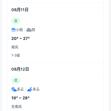
08月11日
优
小雨
|
阴
20° ~ 27°
南风
1-3级
08月12日
优
多云
|
多云
19° ~ 28°
东南风