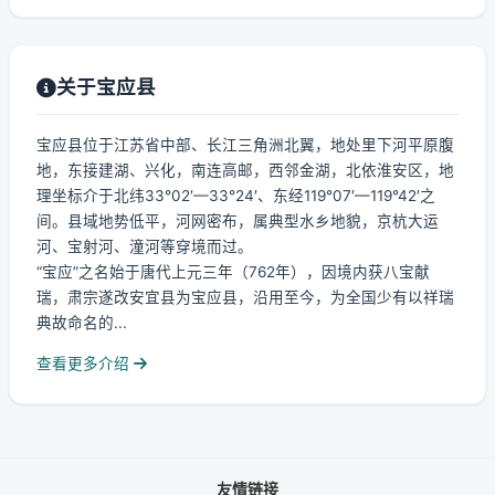
关于宝应县
宝应县位于江苏省中部、长江三角洲北翼，地处里下河平原腹
地，东接建湖、兴化，南连高邮，西邻金湖，北依淮安区，地
理坐标介于北纬33°02′—33°24′、东经119°07′—119°42′之
间。县域地势低平，河网密布，属典型水乡地貌，京杭大运
河、宝射河、潼河等穿境而过。
“宝应”之名始于唐代上元三年（762年），因境内获八宝献
瑞，肃宗遂改安宜县为宝应县，沿用至今，为全国少有以祥瑞
典故命名的...
查看更多介绍
友情链接