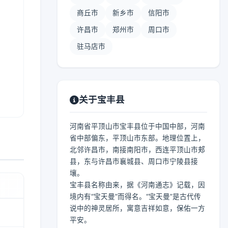
商丘市
新乡市
信阳市
许昌市
郑州市
周口市
驻马店市
关于宝丰县
河南省平顶山市宝丰县位于中国中部，河南
省中部偏东，平顶山市东部。地理位置上，
北邻许昌市，南接南阳市，西连平顶山市郏
县，东与许昌市襄城县、周口市宁陵县接
壤。
宝丰县名称由来，据《河南通志》记载，因
境内有“宝天曼”而得名。“宝天曼”是古代传
说中的神灵居所，寓意吉祥如意，保佑一方
平安。