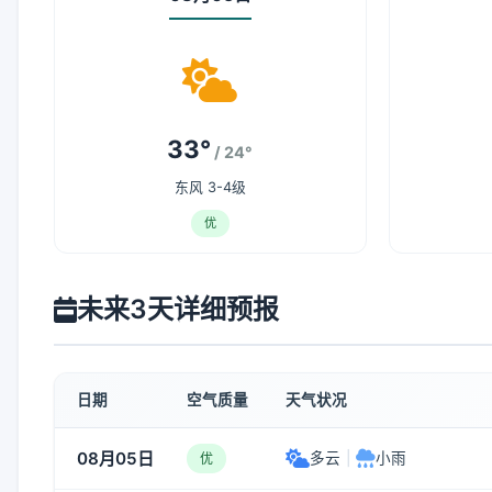
33°
/ 24°
东风 3-4级
优
未来3天详细预报
日期
空气质量
天气状况
08月05日
多云
|
小雨
优