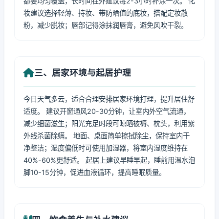
都要均匀覆盖，长时间在外建议每2-3小时补涂一次。 化
妆建议选择轻薄、持妆、带防晒值的底妆，搭配定妆散
粉，减少脱妆；唇部记得涂抹润唇膏，避免风吹干裂。
三、居家环境与起居护理
今日天气多云，适合合理安排居家环境打理，提升居住舒
适度。 建议开窗通风20-30分钟，让室内外空气流通，
减少细菌滋生；阳光充足时段可晾晒被褥、枕头，利用紫
外线杀菌除螨。 地面、桌面简单擦拭除尘，保持室内干
净整洁；湿度偏低时可使用加湿器，将室内湿度维持在
40%-60%更舒适。 起居上建议早睡早起，睡前用温水泡
脚10-15分钟，促进血液循环，提高睡眠质量。