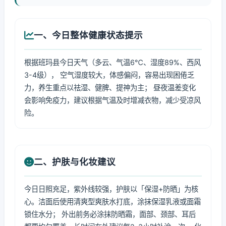
一、今日整体健康状态提示
根据班玛县今日天气（多云、气温6℃、湿度89%、西风
3-4级）， 空气湿度较大，体感偏闷，容易出现困倦乏
力，养生重点以祛湿、健脾、提神为主； 昼夜温差变化
会影响免疫力，建议根据气温及时增减衣物，减少受凉风
险。
二、护肤与化妆建议
今日日照充足，紫外线较强，护肤以「保湿+防晒」为核
心。洁面后使用清爽型爽肤水打底，涂抹保湿乳液或面霜
锁住水分； 外出前务必涂抹防晒霜，面部、颈部、耳后