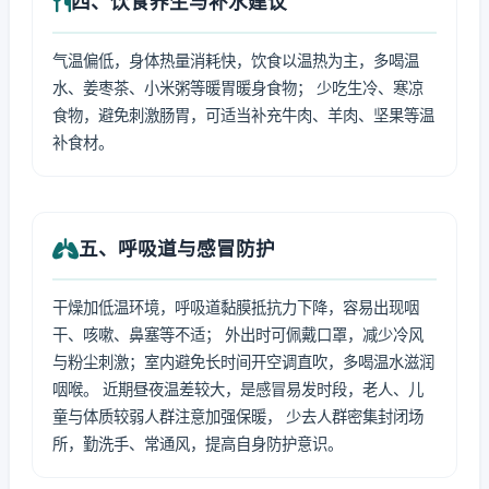
四、饮食养生与补水建议
气温偏低，身体热量消耗快，饮食以温热为主，多喝温
水、姜枣茶、小米粥等暖胃暖身食物； 少吃生冷、寒凉
食物，避免刺激肠胃，可适当补充牛肉、羊肉、坚果等温
补食材。
五、呼吸道与感冒防护
干燥加低温环境，呼吸道黏膜抵抗力下降，容易出现咽
干、咳嗽、鼻塞等不适； 外出时可佩戴口罩，减少冷风
与粉尘刺激；室内避免长时间开空调直吹，多喝温水滋润
咽喉。 近期昼夜温差较大，是感冒易发时段，老人、儿
童与体质较弱人群注意加强保暖， 少去人群密集封闭场
所，勤洗手、常通风，提高自身防护意识。