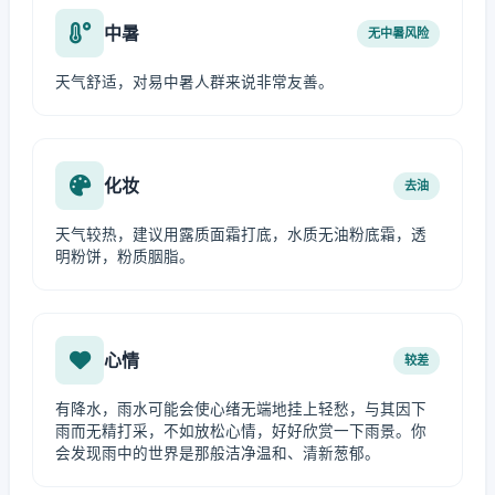
中暑
无中暑风险
天气舒适，对易中暑人群来说非常友善。
化妆
去油
天气较热，建议用露质面霜打底，水质无油粉底霜，透
明粉饼，粉质胭脂。
心情
较差
有降水，雨水可能会使心绪无端地挂上轻愁，与其因下
雨而无精打采，不如放松心情，好好欣赏一下雨景。你
会发现雨中的世界是那般洁净温和、清新葱郁。