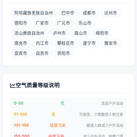
阿坝藏族羌族自治州
巴中市
成都市
达州市
德阳市
广安市
广元市
乐山市
凉山彝族自治州
泸州市
眉山市
绵阳市
南充市
内江市
攀枝花市
遂宁市
雅安市
宜宾市
自贡市
资阳市
空气质量等级说明
0-50
优
适宜户外活动
51-100
良
可接受，少数敏感人群注意
101-150
轻度污染
敏感人群减少户外活动
151-200
中度污染
减少户外活动，佩戴口罩