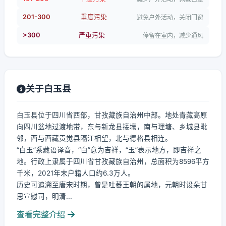
201-300
重度污染
避免户外活动，关闭门窗
>300
严重污染
停留在室内，减少通风
关于白玉县
白玉县位于四川省西部，甘孜藏族自治州中部。地处青藏高原
向四川盆地过渡地带，东与新龙县接壤，南与理塘、乡城县毗
邻，西与西藏贡觉县隔江相望，北与德格县相连。
“白玉”系藏语译音，“白”意为吉祥，“玉”表示地方，即吉祥之
地。行政上隶属于四川省甘孜藏族自治州，总面积为8596平方
千米，2021年末户籍人口约6.3万人。
历史可追溯至唐宋时期，曾是吐蕃王朝的属地，元朝时设朵甘
思宣慰司，明清...
查看完整介绍