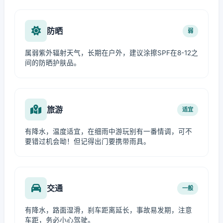
防晒
弱
属弱紫外辐射天气，长期在户外，建议涂擦SPF在8-12之
间的防晒护肤品。
旅游
适宜
有降水，温度适宜，在细雨中游玩别有一番情调，可不
要错过机会呦！但记得出门要携带雨具。
交通
一般
有降水，路面湿滑，刹车距离延长，事故易发期，注意
车距，务必小心驾驶。