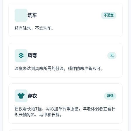
洗车
不适宜
将有降水，不宜洗车。
风寒
无
温度未达到风寒所需的低温，稍作防寒准备即可。
穿衣
舒适
建议着长袖T恤、衬衫加单裤等服装。年老体弱者宜着针
织长袖衬衫、马甲和长裤。