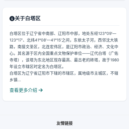
关于白塔区
白塔区位于辽宁省中南部、辽阳市中部，地处东经123°09′—
123°17′、北纬41°08′—41°15′之间，东依太子河，西邻沈大铁
路，南接文圣区，北连宏伟区，是辽阳市政治、经济、文化中
心。其名源于区内全国重点文物保护单位——辽代白塔（广佑
寺塔），该塔为东北地区现存最高、最古老的砖塔，故于1980
年设立市辖区时定名为白塔区。
白塔区为辽宁省辽阳市下辖的市辖区，属地级市主城区，不辖
乡镇...
查看更多介绍
友情链接