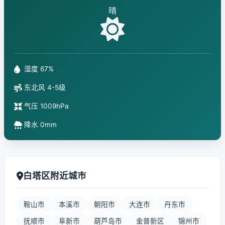
晴
湿度 67%
东北风 4-5级
气压 1009hPa
降水 0mm
白塔区附近城市
鞍山市
本溪市
朝阳市
大连市
丹东市
抚顺市
阜新市
葫芦岛市
金普新区
锦州市