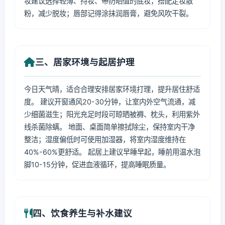
妆建议选择轻薄、持妆、带防晒值的底妆，搭配定妆散
粉，减少脱妆；唇部记得涂抹润唇膏，避免风吹干裂。
三、居家环境与起居护理
今日天气晴，适合合理安排居家环境打理，提升居住舒适
度。 建议开窗通风20-30分钟，让室内外空气流通，减
少细菌滋生；阳光充足时段可晾晒被褥、枕头，利用紫外
线杀菌除螨。 地面、桌面简单擦拭除尘，保持室内干净
整洁；湿度偏低时可使用加湿器，将室内湿度维持在
40%-60%更舒适。 起居上建议早睡早起，睡前用温水泡
脚10-15分钟，促进血液循环，提高睡眠质量。
四、饮食养生与补水建议