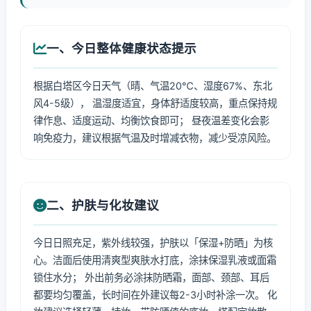
一、今日整体健康状态提示
根据白塔区今日天气（晴、气温20℃、湿度67%、东北
风4-5级）， 温湿度适宜，身体舒适度较高，重点保持规
律作息、适度运动、均衡饮食即可； 昼夜温差变化会影
响免疫力，建议根据气温及时增减衣物，减少受凉风险。
二、护肤与化妆建议
今日日照充足，紫外线较强，护肤以「保湿+防晒」为核
心。洁面后使用清爽型爽肤水打底，涂抹保湿乳液或面霜
锁住水分； 外出前务必涂抹防晒霜，面部、颈部、耳后
都要均匀覆盖，长时间在外建议每2-3小时补涂一次。 化