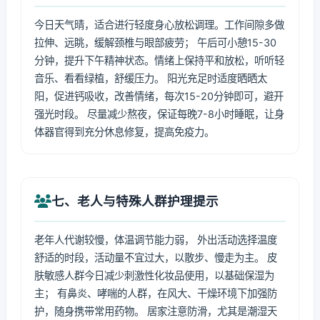
今日天气晴，适合进行轻度身心放松调理。工作间隙多做
拉伸、远眺，缓解颈椎与眼部疲劳； 午后可小憩15-30
分钟，提升下午精神状态。情绪上保持平和放松，听听轻
音乐、看看绿植，舒缓压力。 阳光充足时适度晒晒太
阳，促进钙吸收，改善情绪，每次15-20分钟即可，避开
强光时段。 尽量减少熬夜，保证每晚7-8小时睡眠，让身
体器官得到充分休息修复，提高免疫力。
七、老人与特殊人群护理提示
老年人代谢较慢，体温调节能力弱， 外出活动选择温度
舒适的时段，活动量不宜过大，以散步、慢走为主。 皮
肤敏感人群今日减少刺激性化妆品使用，以基础保湿为
主； 有鼻炎、哮喘的人群，在风大、干燥环境下加强防
护，随身携带常用药物。 居家注意防滑，尤其是潮湿天