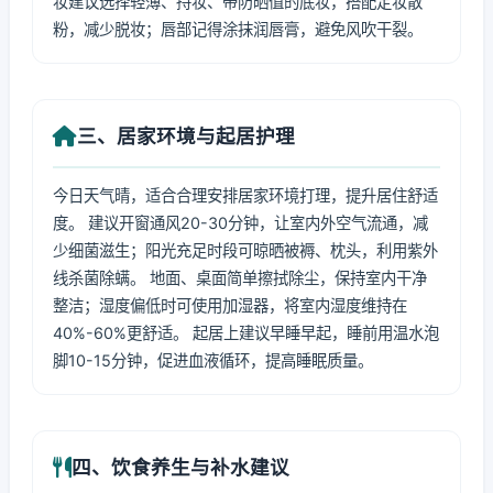
妆建议选择轻薄、持妆、带防晒值的底妆，搭配定妆散
粉，减少脱妆；唇部记得涂抹润唇膏，避免风吹干裂。
三、居家环境与起居护理
今日天气晴，适合合理安排居家环境打理，提升居住舒适
度。 建议开窗通风20-30分钟，让室内外空气流通，减
少细菌滋生；阳光充足时段可晾晒被褥、枕头，利用紫外
线杀菌除螨。 地面、桌面简单擦拭除尘，保持室内干净
整洁；湿度偏低时可使用加湿器，将室内湿度维持在
40%-60%更舒适。 起居上建议早睡早起，睡前用温水泡
脚10-15分钟，促进血液循环，提高睡眠质量。
四、饮食养生与补水建议