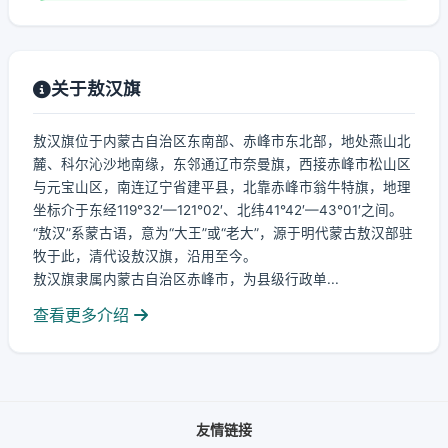
关于敖汉旗
敖汉旗位于内蒙古自治区东南部、赤峰市东北部，地处燕山北
麓、科尔沁沙地南缘，东邻通辽市奈曼旗，西接赤峰市松山区
与元宝山区，南连辽宁省建平县，北靠赤峰市翁牛特旗，地理
坐标介于东经119°32′—121°02′、北纬41°42′—43°01′之间。
“敖汉”系蒙古语，意为“大王”或“老大”，源于明代蒙古敖汉部驻
牧于此，清代设敖汉旗，沿用至今。
敖汉旗隶属内蒙古自治区赤峰市，为县级行政单...
查看更多介绍
友情链接