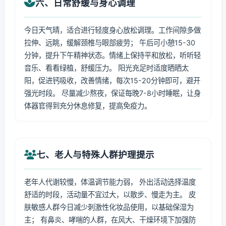
六、日常舒缓与身心调理
今日天气晴，适合进行轻度身心放松调理。工作间隙多做
拉伸、远眺，缓解颈椎与眼部疲劳； 午后可小憩15-30
分钟，提升下午精神状态。情绪上保持平和放松，听听轻
音乐、看看绿植，舒缓压力。 阳光充足时适度晒晒太
阳，促进钙吸收，改善情绪，每次15-20分钟即可，避开
强光时段。 尽量减少熬夜，保证每晚7-8小时睡眠，让身
体器官得到充分休息修复，提高免疫力。
七、老人与特殊人群护理提示
老年人代谢较慢，体温调节能力弱， 外出活动选择温度
舒适的时段，活动量不宜过大，以散步、慢走为主。 皮
肤敏感人群今日减少刺激性化妆品使用，以基础保湿为
主； 有鼻炎、哮喘的人群，在风大、干燥环境下加强防