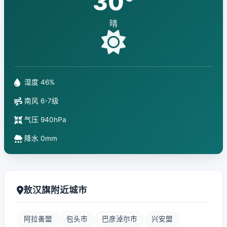
30°
晴
湿度 46%
南风 6-7级
气压 940hPa
降水 0mm
敖汉旗附近城市
阿拉善盟
包头市
巴彦淖尔市
兴安盟