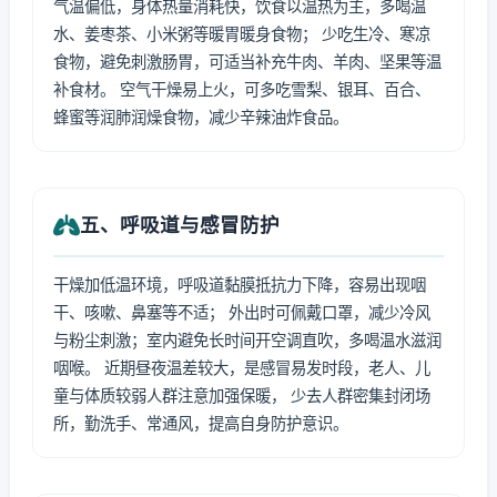
气温偏低，身体热量消耗快，饮食以温热为主，多喝温
水、姜枣茶、小米粥等暖胃暖身食物； 少吃生冷、寒凉
食物，避免刺激肠胃，可适当补充牛肉、羊肉、坚果等温
补食材。 空气干燥易上火，可多吃雪梨、银耳、百合、
蜂蜜等润肺润燥食物，减少辛辣油炸食品。
五、呼吸道与感冒防护
干燥加低温环境，呼吸道黏膜抵抗力下降，容易出现咽
干、咳嗽、鼻塞等不适； 外出时可佩戴口罩，减少冷风
与粉尘刺激；室内避免长时间开空调直吹，多喝温水滋润
咽喉。 近期昼夜温差较大，是感冒易发时段，老人、儿
童与体质较弱人群注意加强保暖， 少去人群密集封闭场
所，勤洗手、常通风，提高自身防护意识。