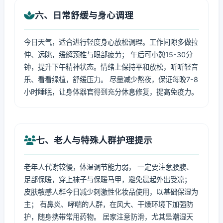
六、日常舒缓与身心调理
今日天气，适合进行轻度身心放松调理。工作间隙多做拉
伸、远眺，缓解颈椎与眼部疲劳； 午后可小憩15-30分
钟，提升下午精神状态。情绪上保持平和放松，听听轻音
乐、看看绿植，舒缓压力。 尽量减少熬夜，保证每晚7-8
小时睡眠，让身体器官得到充分休息修复，提高免疫力。
七、老人与特殊人群护理提示
老年人代谢较慢，体温调节能力弱， 一定要注意腰腹、
足部保暖，穿上袜子与保暖马甲，避免晨起外出受凉；
皮肤敏感人群今日减少刺激性化妆品使用，以基础保湿为
主； 有鼻炎、哮喘的人群，在风大、干燥环境下加强防
护，随身携带常用药物。 居家注意防滑，尤其是潮湿天