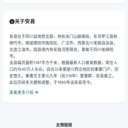
关于安县
安县位于四川盆地西北部，地处龙门山脉南段，东邻罗江县和
绵竹市，南接德阳市旌阳区、广汉市，西靠北川羌族自治县，
北连江油市。因县境内有安昌河而得名。隶属于四川省绵阳
市。
全县幅员面积1187平方千米，根据最新人口普查数据，常住人
口约为40万人左右。自古以来便是川西北地区的重要门户，历
史悠久。秦惠文王更元九年（前316年）置蜀郡，安县属之。
此后历经多次建制调整，于1950年设安县至今。
查看更多介绍
友情链接