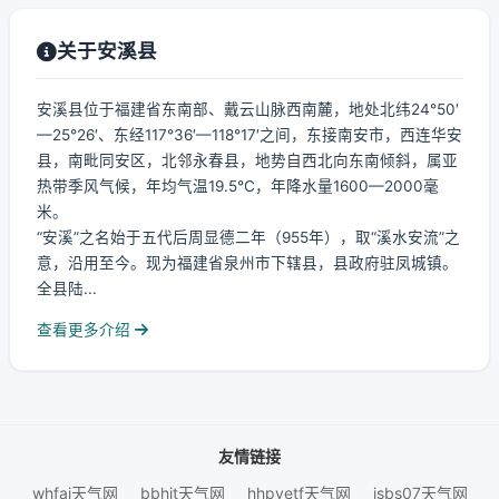
关于安溪县
安溪县位于福建省东南部、戴云山脉西南麓，地处北纬24°50′
—25°26′、东经117°36′—118°17′之间，东接南安市，西连华安
县，南毗同安区，北邻永春县，地势自西北向东南倾斜，属亚
热带季风气候，年均气温19.5℃，年降水量1600—2000毫
米。
“安溪”之名始于五代后周显德二年（955年），取“溪水安流”之
意，沿用至今。现为福建省泉州市下辖县，县政府驻凤城镇。
全县陆...
查看更多介绍
友情链接
whfaj天气网
bbhjt天气网
hhpyetf天气网
jsbs07天气网