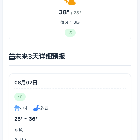
38°
/ 28°
微风 1-3级
优
未来3天详细预报
08月07日
优
小雨
|
多云
25° ~ 36°
东风