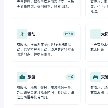
天气较热，建议用露质面霜打底，水质
有降水，雨
无油粉底霜，透明粉饼，粉质胭脂。
凉，也可让
降温。
运动
太
较不宜
有降水，推荐您在室内进行低强度运
白天有降水
动；若坚持户外运动，须注意选择避雨
戴太阳镜
防滑地点，并携带雨具。
旅游
交
一般
有降水，稍热，微风，旅游指数一般，
有降水，路
外出请尽量避开降雨时间，若外出，请
故易发期，
注意防雷并携带雨具。