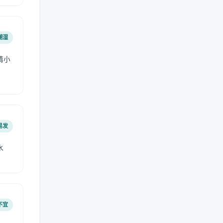
潮湿
请小
易发
水
不宜