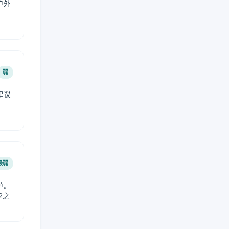
户外
弱
建议
。
最弱
护。
2之