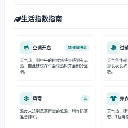
生活指数指南
空调开启
过
部分时间开启
天气热，到中午的时候您将会感到有点
天气条件较
热，因此建议在午后较热时开启制冷空
穿长衣长裤
调。
敏。
风寒
穿
无
温度未达到风寒所需的低温，稍作防寒
天气热，建
准备即可。
套、T恤等