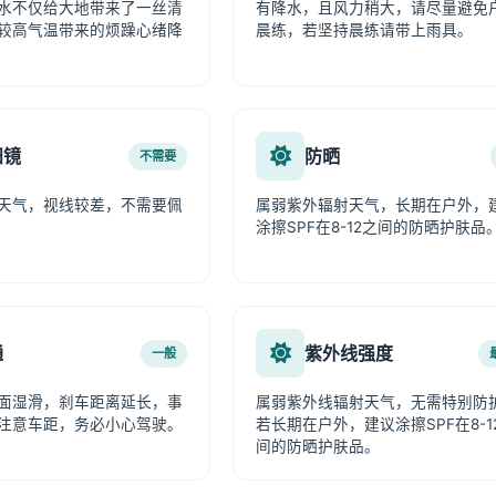
水不仅给大地带来了一丝清
有降水，且风力稍大，请尽量避免
较高气温带来的烦躁心绪降
晨练，若坚持晨练请带上雨具。
阳镜
防晒
不需要
天气，视线较差，不需要佩
属弱紫外辐射天气，长期在户外，
涂擦SPF在8-12之间的防晒护肤品
通
紫外线强度
一般
面湿滑，刹车距离延长，事
属弱紫外线辐射天气，无需特别防
注意车距，务必小心驾驶。
若长期在户外，建议涂擦SPF在8-1
间的防晒护肤品。