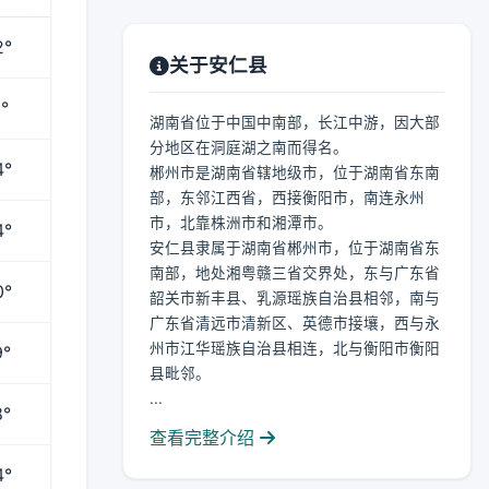
2°
关于安仁县
°
湖南省位于中国中南部，长江中游，因大部
分地区在洞庭湖之南而得名。
4°
郴州市是湖南省辖地级市，位于湖南省东南
部，东邻江西省，西接衡阳市，南连永州
市，北靠株洲市和湘潭市。
4°
安仁县隶属于湖南省郴州市，位于湖南省东
南部，地处湘粤赣三省交界处，东与广东省
0°
韶关市新丰县、乳源瑶族自治县相邻，南与
广东省清远市清新区、英德市接壤，西与永
州市江华瑶族自治县相连，北与衡阳市衡阳
9°
县毗邻。
...
8°
查看完整介绍
4°