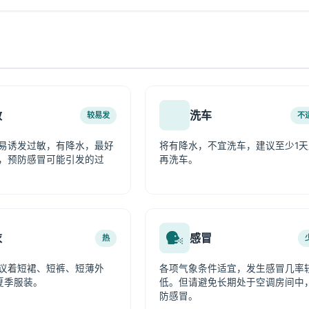
敏
洗车
较易发
不
易诱发过敏，有降水，最好
将有降水，不宜洗车，建议至少1天
，预防感冒可能引发的过
再洗车。
衣
感冒
热
议着短裙、短裤、短薄外
各项气象条件适宜，发生感冒几率
夏季服装。
低。但请避免长期处于空调房间中
防感冒。