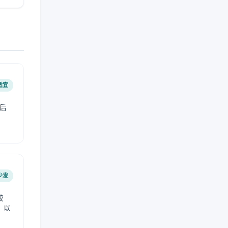
适宜
后
少发
较
，以