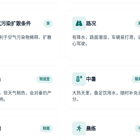
气污染扩散条件
路况
良
利于空气污染物稀释、扩散
有降水，路面潮湿，车辆易打滑，
心驾驶。
鱼
中暑
较适宜
极
，但天气稍热，会对垂钓产
大热天里，备足饮用水，随时补充
响。
分。
情
晨练
较差