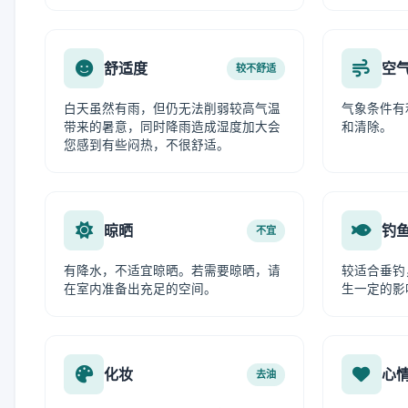
舒适度
空
较不舒适
白天虽然有雨，但仍无法削弱较高气温
气象条件有
带来的暑意，同时降雨造成湿度加大会
和清除。
您感到有些闷热，不很舒适。
晾晒
钓
不宜
有降水，不适宜晾晒。若需要晾晒，请
较适合垂钓
在室内准备出充足的空间。
生一定的影
化妆
心
去油