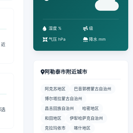
°
湿度 %
级
气压 hPa
降水 mm
、近
阿勒泰市附近城市
阿克苏地区
巴音郭楞蒙古自治州
博尔塔拉蒙古自治州
昌吉回族自治州
哈密地区
部选
和田地区
伊犁哈萨克自治州
克拉玛依市
喀什地区