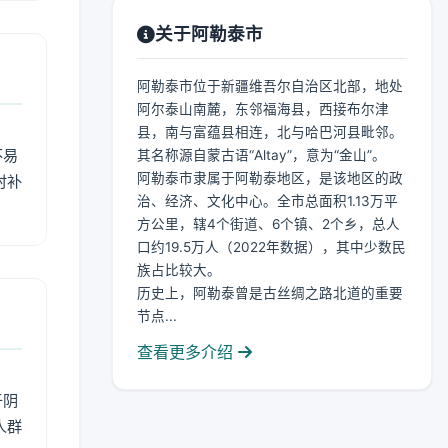
关于阿勒泰市
阿勒泰市位于新疆维吾尔自治区北部，地处
阿尔泰山南麓，东邻福海县，西接布尔津
县，南与富蕴县相连，北与哈巴河县毗邻。
不易
其名称源自蒙古语“Altay”，意为“金山”。
阿勒泰市隶属于阿勒泰地区，是该地区的政
时补
治、经济、文化中心。全市总面积1.13万平
方公里，辖4个街道、6个镇、2个乡，总人
口约19.5万人（2022年数据），其中少数民
族占比较大。
历史上，阿勒泰曾是古丝绸之路北道的重要
节点...
查看更多介绍
于阴
人群