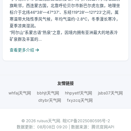
旗毗邻，西连蒙古国，北靠呼伦贝尔市新巴尔虎左旗，地理坐
标介于北纬46°38′—47°37′、东经119°28′—121°23′之间，属
寒温带大陆性季风气候，年均气温约-2.8℃，冬季漫长寒冷，
夏季凉爽湿润。
“阿尔山”系蒙古语“热泉”之意，因境内拥有亚洲最大的地表冷
矿泉群及丰富的...
查看更多介绍
友情链接
whfaj天气网
bbhjt天气网
hhpyetf天气网
jsbs07天气网
dtybr天气网
fxyzcq天气网
© 2026 ruisus天气网.
皖ICP备2025080595号-2
数据更新：08月08日 09:20 | 数据来源：腾讯官网API