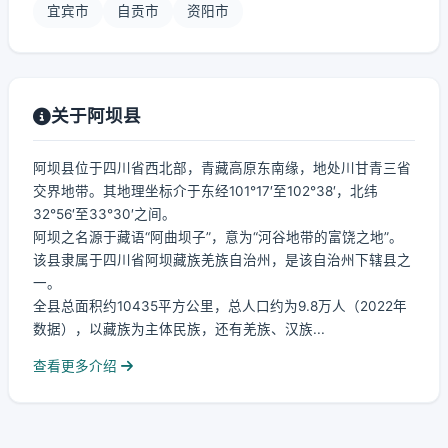
宜宾市
自贡市
资阳市
关于阿坝县
阿坝县位于四川省西北部，青藏高原东南缘，地处川甘青三省
交界地带。其地理坐标介于东经101°17′至102°38′，北纬
32°56′至33°30′之间。
阿坝之名源于藏语“阿曲坝子”，意为“河谷地带的富饶之地”。
该县隶属于四川省阿坝藏族羌族自治州，是该自治州下辖县之
一。
全县总面积约10435平方公里，总人口约为9.8万人（2022年
数据），以藏族为主体民族，还有羌族、汉族...
查看更多介绍