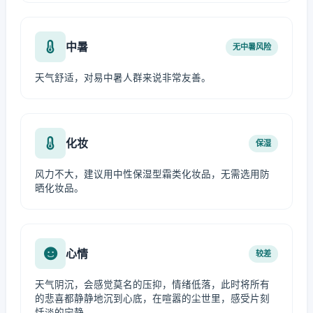
中暑
无中暑风险
天气舒适，对易中暑人群来说非常友善。
化妆
保湿
风力不大，建议用中性保湿型霜类化妆品，无需选用防
晒化妆品。
心情
较差
天气阴沉，会感觉莫名的压抑，情绪低落，此时将所有
的悲喜都静静地沉到心底，在喧嚣的尘世里，感受片刻
恬淡的宁静。