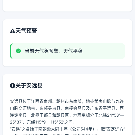
天气预警
当前无气象预警，天气平稳
关于安远县
安远县位于江西省南部、赣州市东南部，地处武夷山脉与九连
山脉交汇地带，东邻寻乌县，南接会昌县及广东省平远县，西
连定南县，北靠于都县和赣县区，地理坐标介于北纬24°53′—
25°37′、东经115°9′—115°52′之间。
“安远”之名始于南朝梁大同十年（公元544年），取“安定远方”