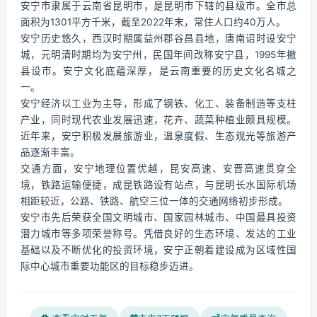
安宁市隶属于云南省昆明市，是昆明市下辖的县级市。全市总
面积为1301平方千米，截至2022年末，常住人口约40万人。
安宁历史悠久，西汉时期属益州郡谷昌县地，唐南诏时设安宁
城，元明清时期均为安宁州，民国年间改称安宁县，1995年撤
县设市。安宁文化底蕴深厚，是云南重要的历史文化名城之
一。
安宁经济以工业为主导，形成了钢铁、化工、装备制造等支柱
产业，同时现代农业发展迅速，花卉、蔬菜种植业颇具规模。
近年来，安宁积极发展旅游业，温泉度假、生态观光等旅游产
品逐渐丰富。
交通方面，安宁地理位置优越，昆安高速、安晋高速贯穿全
境，铁路运输便捷，成昆铁路设有站点，与昆明长水国际机场
相距较近，公路、铁路、航空三位一体的交通网络初步形成。
安宁市先后荣获全国文明城市、国家园林城市、中国最具投资
潜力城市等多项荣誉称号。凭借良好的生态环境、发达的工业
基础以及不断优化的投资环境，安宁正朝着建设成为区域性国
际中心城市重要功能区的目标稳步迈进。