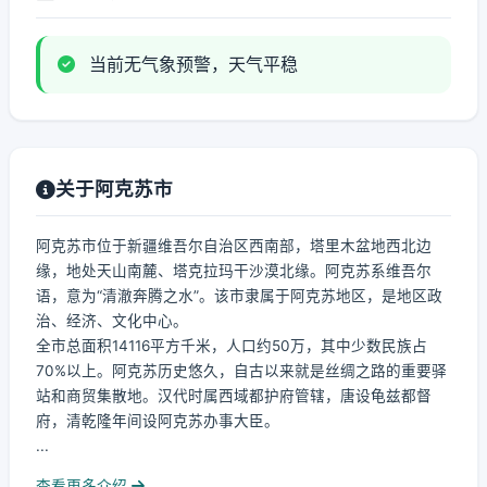
当前无气象预警，天气平稳
关于阿克苏市
阿克苏市位于新疆维吾尔自治区西南部，塔里木盆地西北边
缘，地处天山南麓、塔克拉玛干沙漠北缘。阿克苏系维吾尔
语，意为“清澈奔腾之水”。该市隶属于阿克苏地区，是地区政
治、经济、文化中心。
全市总面积14116平方千米，人口约50万，其中少数民族占
70%以上。阿克苏历史悠久，自古以来就是丝绸之路的重要驿
站和商贸集散地。汉代时属西域都护府管辖，唐设龟兹都督
府，清乾隆年间设阿克苏办事大臣。
...
查看更多介绍