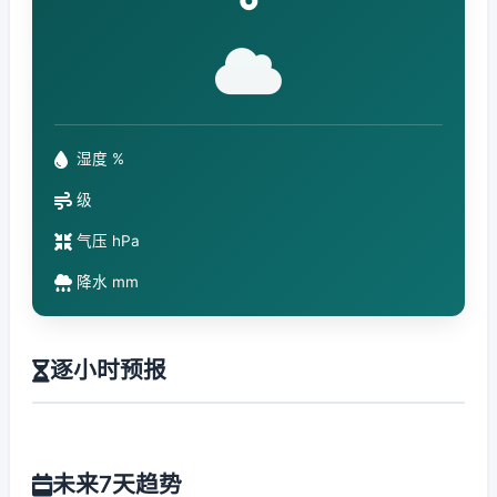
°
湿度 %
级
气压 hPa
降水 mm
逐小时预报
未来7天趋势